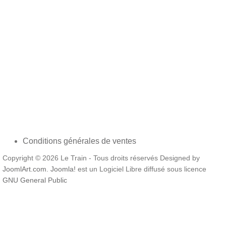
Traction vapeur Traction electrique Automotrice Traction
diesel Autorail Matériel remorqué Actualité Divers
Trains réels Matériel roulant Batiments Décor
végétation Présentation de réseau Plans de réseau
Conseils pratiques Expositions et salon Véhicules
routiers Divers Modélisme
Conditions générales de ventes
Copyright © 2026 Le Train - Tous droits réservés Designed by
JoomlArt.com
.
Joomla!
est un Logiciel Libre diffusé sous licence
GNU General Public