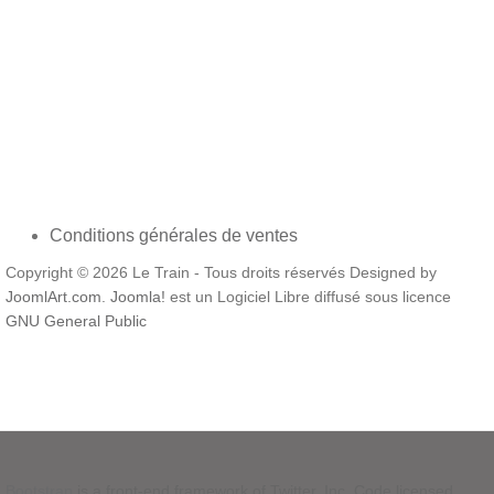
roulant Batiments Décor végétation Présentation de
réseau Plans de réseau Conseils pratiques Concours
Véhicules routiers Divers Modélisme
Conditions générales de ventes
Copyright © 2026 Le Train - Tous droits réservés Designed by
JoomlArt.com
.
Joomla!
est un Logiciel Libre diffusé sous licence
GNU General Public
Bootstrap
is a front-end framework of Twitter, Inc. Code licensed