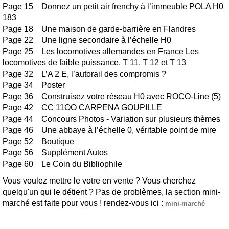
Page 15 Donnez un petit air frenchy à l’immeuble POLA H0
183
Page 18 Une maison de garde-barrière en Flandres
Page 22 Une ligne secondaire à l’échelle H0
Page 25 Les locomotives allemandes en France Les
locomotives de faible puissance, T 11, T 12 et T 13
Page 32 L’A 2 E, l’autorail des compromis ?
Page 34 Poster
Page 36 Construisez votre réseau H0 avec ROCO-Line (5)
Page 42 CC 11OO CARPENA GOUPILLE
Page 44 Concours Photos - Variation sur plusieurs thèmes
Page 46 Une abbaye à l’échelle 0, véritable point de mire
Page 52 Boutique
Page 56 Supplément Autos
Page 60 Le Coin du Bibliophile
Vous voulez mettre le votre en vente ? Vous cherchez
quelqu'un qui le détient ? Pas de problèmes, la section mini-
marché est faite pour vous ! rendez-vous ici :
mini-marché
Traction vapeur Autorail Actualité Poster Matériel