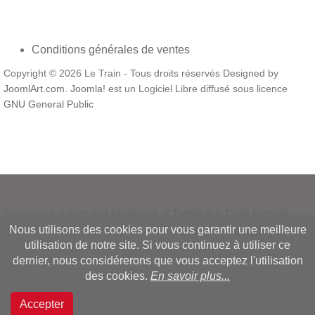
Conditions générales de ventes
Copyright © 2026 Le Train - Tous droits réservés Designed by
JoomlArt.com
.
Joomla!
est un Logiciel Libre diffusé sous licence
GNU General Public
Bootstrap
is a front-end framework of Twitter, Inc. Code licensed
under
MIT License.
Nous utilisons des cookies pour vous garantir une meilleure
Font Awesome
font licensed under
SIL OFL 1.1
.
utilisation de notre site. Si vous continuez à utiliser ce
dernier, nous considérerons que vous acceptez l'utilisation
des cookies.
En savoir plus...
Accepter