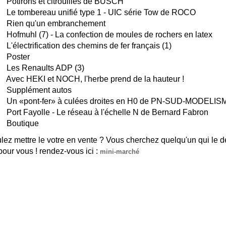
Potirons et citrouilles de BUSCH
Le tombereau unifié type 1 - UIC série Tow de ROCO
 Rien qu'un embranchement
Hofmuhl (7) - La confection de moules de rochers en latex
L'électrification des chemins de fer français (1)
 Poster
 Les Renaults ADP (3)
Avec HEKI et NOCH, l'herbe prend de la hauteur !
 Supplément autos
Un «pont-fer» à culées droites en H0 de PN-SUD-MODELISME 
Port Fayolle - Le réseau à l'échelle N de Bernard Fabron
 Boutique
lez mettre le votre en vente ? Vous cherchez quelqu'un qui le d
 pour vous ! rendez-vous ici :
mini-marché