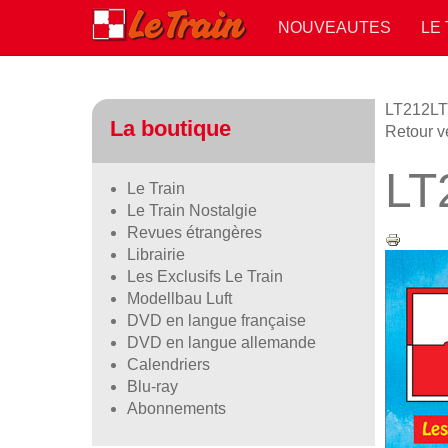
NOUVEAUTES
LE
LT212
LT
La boutique
Retour v
LT
Le Train
Le Train Nostalgie
Revues étrangères
Librairie
Les Exclusifs Le Train
Modellbau Luft
DVD en langue française
DVD en langue allemande
Calendriers
Blu-ray
Abonnements