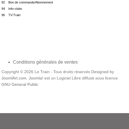
92 Bon de commande/Abonnement
94 Info-clubs
96 TV-Train
Conditions générales de ventes
Copyright © 2026 Le Train - Tous droits réservés Designed by
JoomlArt.com
.
Joomla!
est un Logiciel Libre diffusé sous licence
GNU General Public
Bootstrap
is a front-end framework of Twitter, Inc. Code licensed