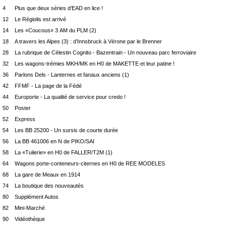
4 Plus que deux séries d’EAD en lice !
12 Le Régiolis est arrivé
14 Les «Coucous» 3 AM du PLM (2)
18 A travers les Alpes (3) : d’Innsbruck à Vérone par le Brenner
28 La rubrique de Célestin Cognito - Bazentrain - Un nouveau parc ferroviaire
32 Les wagons-trémies MKH/MK en H0 de MAKETTE et leur patine !
36 Parlons Dels - Lanternes et fanaux anciens (1)
42 FFMF - La page de la Fédé
44 Europorte - La qualité de service pour credo !
50 Poster
52 Express
54 Les BB 25200 - Un sursis de courte durée
56 La BB 461006 en N de PIKO/SAI
58 La «Tuilerie» en H0 de FALLER/T2M (1)
64 Wagons porte-conteneurs-citernes en H0 de REE MODELES
68 La gare de Meaux en 1914
74 La boutique des nouveautés
80 Supplément Autos
82 Mini-Marché
90 Vidéothèque