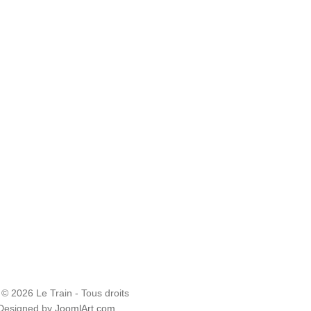
 © 2026 Le Train - Tous droits
 Designed by
JoomlArt.com
.