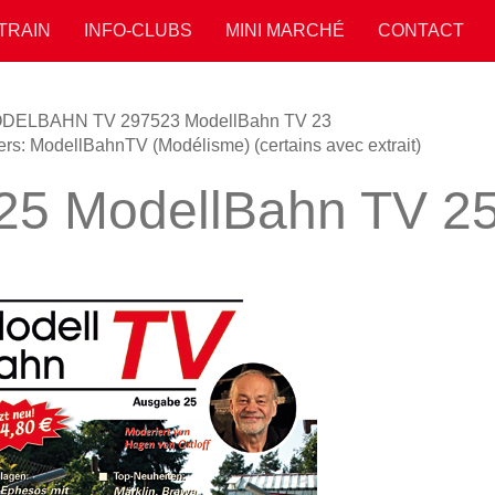
 TRAIN
INFO-CLUBS
MINI MARCHÉ
CONTACT
ODELBAHN TV 29
7523 ModellBahn TV 23
ers: ModellBahnTV (Modélisme) (certains avec extrait)
25 ModellBahn TV 2