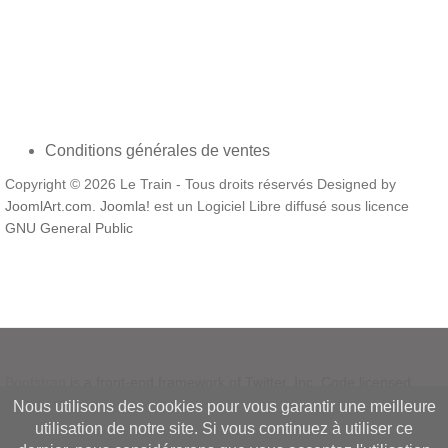
Conditions générales de ventes
Copyright © 2026 Le Train - Tous droits réservés Designed by
JoomlArt.com
.
Joomla!
est un Logiciel Libre diffusé sous licence
GNU General Public
Bootstrap
is a front-end framework of Twitter, Inc. Code licensed
under
MIT License.
Nous utilisons des cookies pour vous garantir une meilleure
Font Awesome
font licensed under
SIL OFL 1.1
.
utilisation de notre site. Si vous continuez à utiliser ce