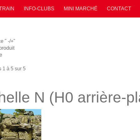
 TRAIN
INFO-CLUBS
MINI MARCHÉ
CONTACT
 " -/+"
roduit
e
 1 à 5 sur 5
helle N (H0 arrière-pl