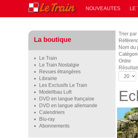
NOUVEAUTES
LE
Trier par
La boutique
Référence
Nom du p
Catégori
Le Train
Ordre
Le Train Nostalgie
Résultats
Revues étrangères
Librairie
Les Exclusifs Le Train
Ec
Modellbau Luft
DVD en langue française
DVD en langue allemande
Calendriers
Blu-ray
Abonnements