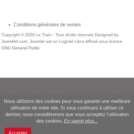
Conditions générales de ventes
Copyright © 2026 Le Train - Tous droits réservés Designed by
JoomlArt.com
.
Joomla!
est un Logiciel Libre diffusé sous licence
GNU General Public
Bootstrap
is a front-end framework of Twitter, Inc. Code licensed
under
MIT License.
Nous utilisons des cookies pour vous garantir une meilleure
Font Awesome
font licensed under
SIL OFL 1.1
.
utilisation de notre site. Si vous continuez à utiliser ce
dernier, nous considérerons que vous acceptez l'utilisation
des cookies.
En savoir plus...
Accepter