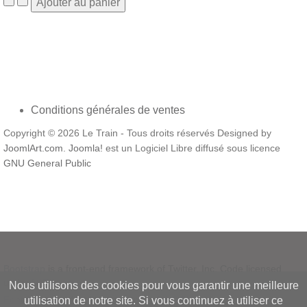
Conditions générales de ventes
Copyright © 2026 Le Train - Tous droits réservés Designed by
JoomlArt.com
.
Joomla!
est un Logiciel Libre diffusé sous licence
GNU General Public
Bootstrap
is a front-end framework of Twitter, Inc. Code licensed
under
MIT License.
Nous utilisons des cookies pour vous garantir une meilleure
Font Awesome
font licensed under
SIL OFL 1.1
.
utilisation de notre site. Si vous continuez à utiliser ce