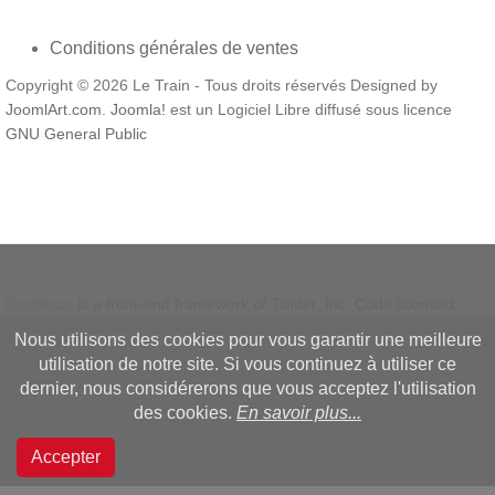
Conditions générales de ventes
Copyright © 2026 Le Train - Tous droits réservés Designed by
JoomlArt.com
.
Joomla!
est un Logiciel Libre diffusé sous licence
GNU General Public
Bootstrap
is a front-end framework of Twitter, Inc. Code licensed
under
MIT License.
Nous utilisons des cookies pour vous garantir une meilleure
Font Awesome
font licensed under
SIL OFL 1.1
.
utilisation de notre site. Si vous continuez à utiliser ce
dernier, nous considérerons que vous acceptez l'utilisation
des cookies.
En savoir plus...
Accepter