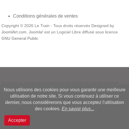
Conditions générales de ventes
Copyright © 2026 Le Train - Tous droits réservés Designed by
JoomlArt.com
.
Joomla!
est un Logiciel Libre diffusé sous licence
GNU General Public
Bootstrap
is a front-end framework of Twitter, Inc. Code licensed
under
MIT License.
Nous utilisons des cookies pour vous garantir une meilleure
Font Awesome
font licensed under
SIL OFL 1.1
.
utilisation de notre site. Si vous continuez à utiliser ce
dernier, nous considérerons que vous acceptez l'utilisation
des cookies.
En savoir plus...
Accepter