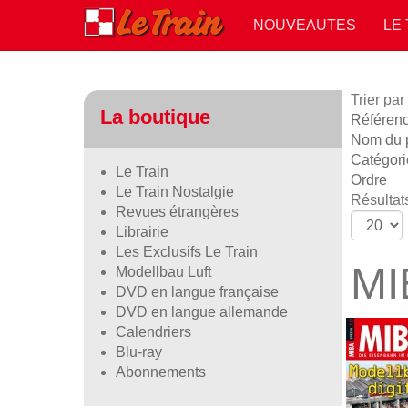
NOUVEAUTES
LE
Trier par
La boutique
Référence
Nom du p
Catégori
Le Train
Ordre
Le Train Nostalgie
Résultats
Revues étrangères
Librairie
Les Exclusifs Le Train
MI
Modellbau Luft
DVD en langue française
DVD en langue allemande
Calendriers
Blu-ray
Abonnements