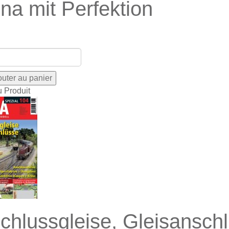
ina mit Perfektion
u Produit
chlussgleise, Gleisansch