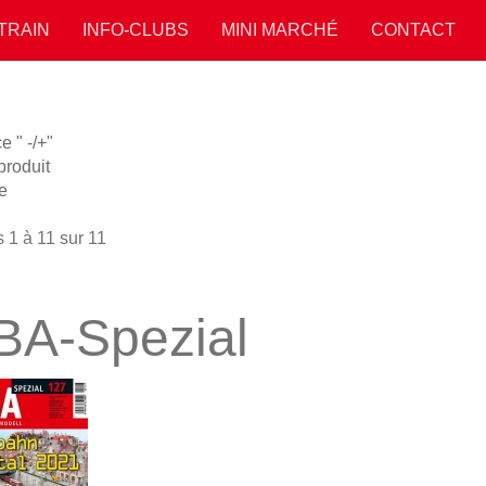
 TRAIN
INFO-CLUBS
MINI MARCHÉ
CONTACT
 " -/+"
roduit
e
 1 à 11 sur 11
BA-Spezial