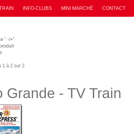
 TRAIN
INFO-CLUBS
MINI MARCHÉ
CONTACT
 " -/+"
roduit
e
 1 à 2 sur 2
o Grande - TV Train