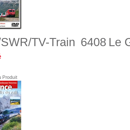
SWR/TV-Train 6408 Le G
é
u Produit