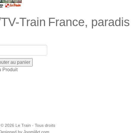
TV-Train France, paradis 
u Produit
 © 2026 Le Train - Tous droits
 Designed by
JoomlArt.com
.