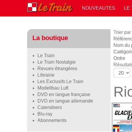
NOUVEAUTES
LE
Trier par
La boutique
Référence
Nom du p
Catégori
Le Train
Ordre
Le Train Nostalgie
Résultats
Revues étrangères
Librairie
Les Exclusifs Le Train
Ri
Modellbau Luft
DVD en langue française
DVD en langue allemande
Calendriers
Blu-ray
Abonnements