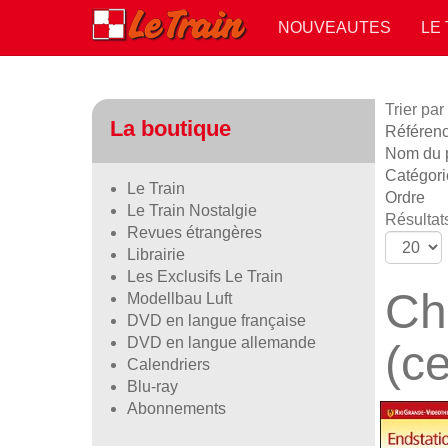
NOUVEAUTES
LE
Trier par
La boutique
Référence
Nom du p
Catégori
Le Train
Ordre
Le Train Nostalgie
Résultats
Revues étrangères
Librairie
Les Exclusifs Le Train
Ch
Modellbau Luft
DVD en langue française
DVD en langue allemande
(ce
Calendriers
Blu-ray
Abonnements