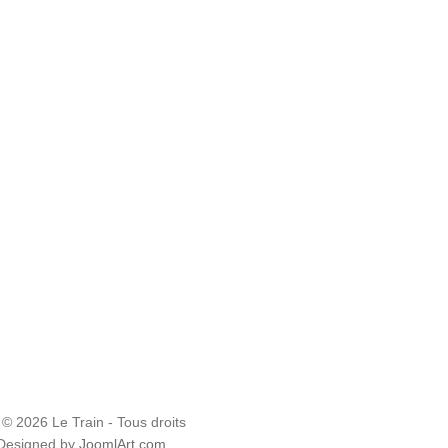
 © 2026 Le Train - Tous droits
 Designed by
JoomlArt.com
.