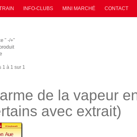
 TRAIN
INFO-CLUBS
MINI MARCHÉ
CONTACT
 " -/+"
roduit
e
 1 à 1 sur 1
arme de la vapeur e
rtains avec extrait)