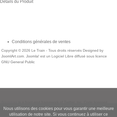
Détails du Produit
Conditions générales de ventes
Copyright © 2026 Le Train - Tous droits réservés Designed by
JoomlArt.com
.
Joomla!
est un Logiciel Libre diffusé sous licence
GNU General Public
Bootstrap
is a front-end framework of Twitter, Inc. Code licensed
under
MIT License.
Nous utilisons des cookies pour vous garantir une meilleure
Font Awesome
font licensed under
SIL OFL 1.1
.
utilisation de notre site. Si vous continuez à utiliser ce