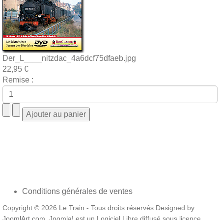
Der_L____nitzdac_4a6dcf75dfaeb.jpg
22,95 €
Remise :
Conditions générales de ventes
Copyright © 2026 Le Train - Tous droits réservés Designed by
JoomlArt.com
.
Joomla!
est un Logiciel Libre diffusé sous licence