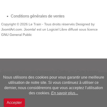
Conditions générales de ventes
Copyright © 2026 Le Train - Tous droits réservés Designed by
JoomlArt.com
.
Joomla!
est un Logiciel Libre diffusé sous licence
GNU General Public
Bootstrap
is a front-end framework of Twitter, Inc. Code licensed
under
MIT License.
Nous utilisons des cookies pour vous garantir une meilleure
Font Awesome
font licensed under
SIL OFL 1.1
.
utilisation de notre site. Si vous continuez à utiliser ce
dernier, nous considérerons que vous acceptez l'utilisation
des cookies.
En savoir plus...
Accepter