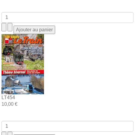
LT454
10,00 €