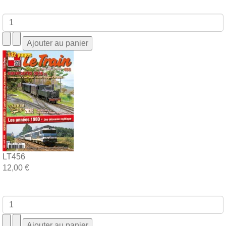
LT456
12,00 €