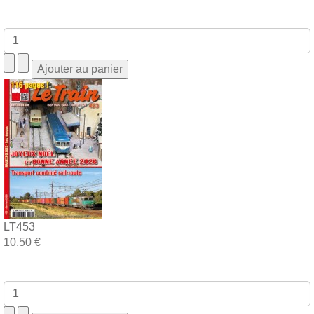
LT453
10,50 €