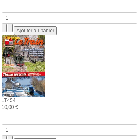
LT454
10,00 €