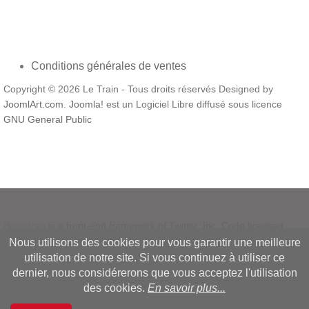
Conditions générales de ventes
Copyright © 2026 Le Train - Tous droits réservés Designed by
JoomlArt.com
.
Joomla!
est un Logiciel Libre diffusé sous licence
GNU General Public
Bootstrap
is a front-end framework of Twitter, Inc. Code licensed
under
MIT License.
Nous utilisons des cookies pour vous garantir une meilleure
Font Awesome
font licensed under
SIL OFL 1.1
.
utilisation de notre site. Si vous continuez à utiliser ce
dernier, nous considérerons que vous acceptez l'utilisation
des cookies.
En savoir plus...