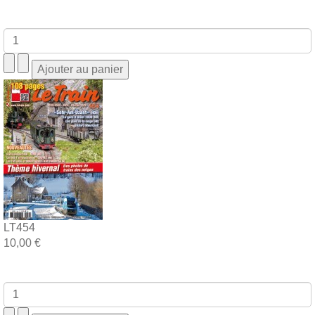
LT454
10,00 €