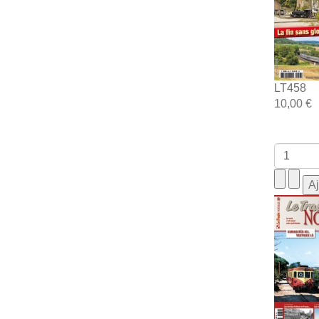
LT458
10,00 €