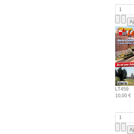
LT459
10,00 €