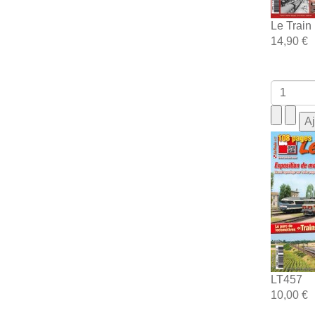
Le Train
14,90 €
LT457
10,00 €