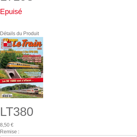
Epuisé
Détails du Produit
LT380
8,50 €
Remise :