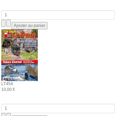
LT454
10,00 €