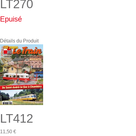
LT270
Epuisé
Détails du Produit
LT412
11,50 €