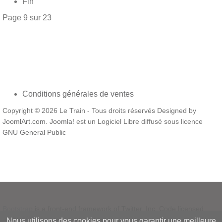
Fin
Page 9 sur 23
Conditions générales de ventes
Copyright © 2026 Le Train - Tous droits réservés Designed by
JoomlArt.com
.
Joomla!
est un Logiciel Libre diffusé sous licence
GNU General Public
Bootstrap
is a front-end framework of Twitter, Inc. Code licensed
under
MIT License.
Nous utilisons des cookies pour vous garantir une meilleure