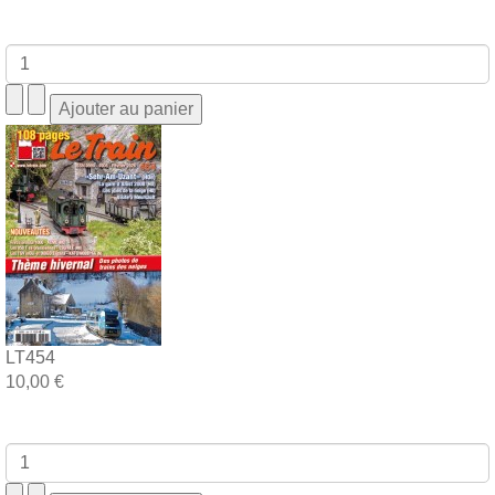
LT454
10,00 €