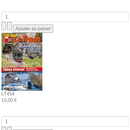
LT454
10,00 €