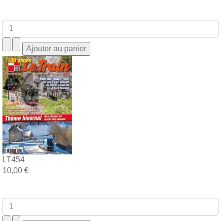
LT454
10,00 €