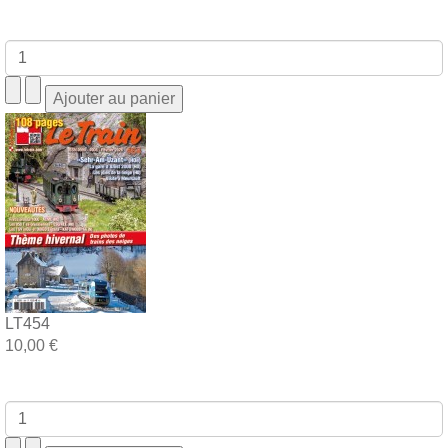
LT454
10,00 €