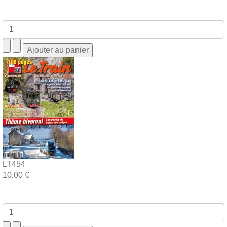
LT454
10,00 €