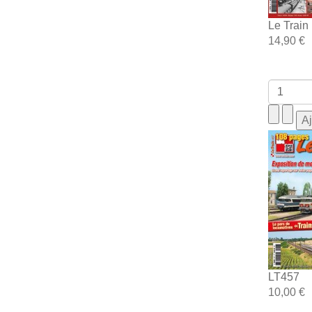
Le Train
14,90 €
LT457
10,00 €