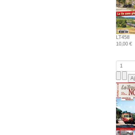
LT458
10,00 €