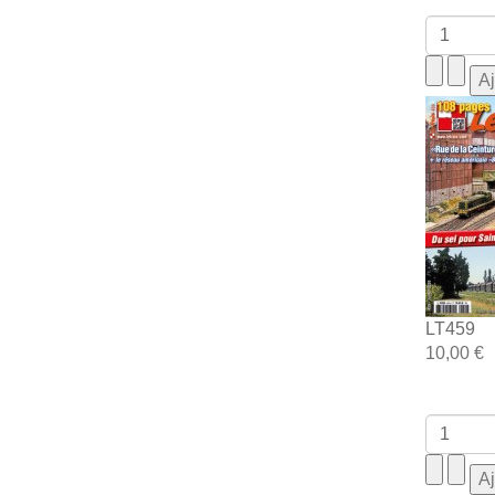
LT459
10,00 €