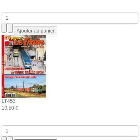
LT453
10,50 €