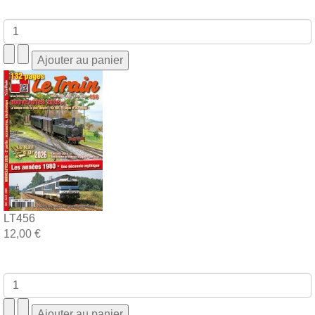
LT456
12,00 €