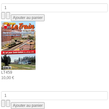
LT459
10,00 €