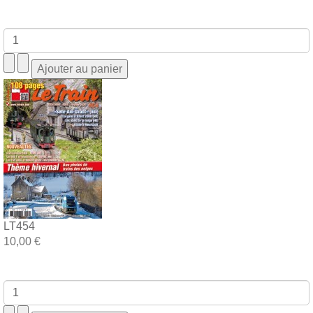
LT454
10,00 €