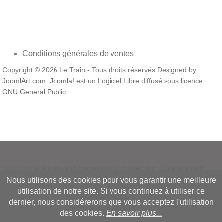
Conditions générales de ventes
Copyright © 2026 Le Train - Tous droits réservés Designed by
JoomlArt.com
.
Joomla!
est un Logiciel Libre diffusé sous licence
GNU General Public
Bootstrap
is a front-end framework of Twitter, Inc. Code licensed
under
MIT License.
Nous utilisons des cookies pour vous garantir une meilleure
Font Awesome
font licensed under
SIL OFL 1.1
.
utilisation de notre site. Si vous continuez à utiliser ce
dernier, nous considérerons que vous acceptez l'utilisation
des cookies.
En savoir plus...