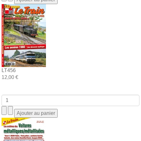
LT456
12,00 €