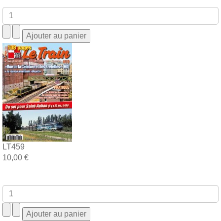
LT459
10,00 €