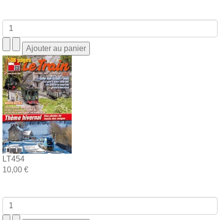
LT454
10,00 €