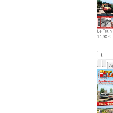
Le Train
14,90 €