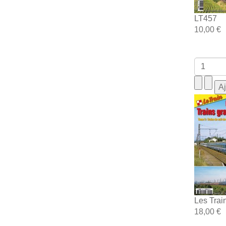
LT457
10,00 €
Les Trai
18,00 €