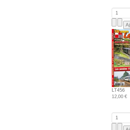
LT456
12,00 €