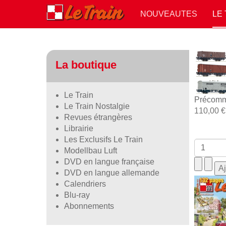
NOUVEAUTES
LE
La boutique
Le Train
Précomm
Le Train Nostalgie
110,00 €
Revues étrangères
Librairie
Les Exclusifs Le Train
Modellbau Luft
DVD en langue française
DVD en langue allemande
Calendriers
Blu-ray
Abonnements