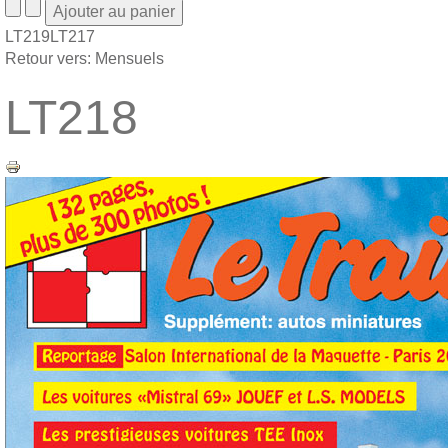
LT219
LT217
Retour vers: Mensuels
LT218