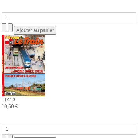
LT453
10,50 €