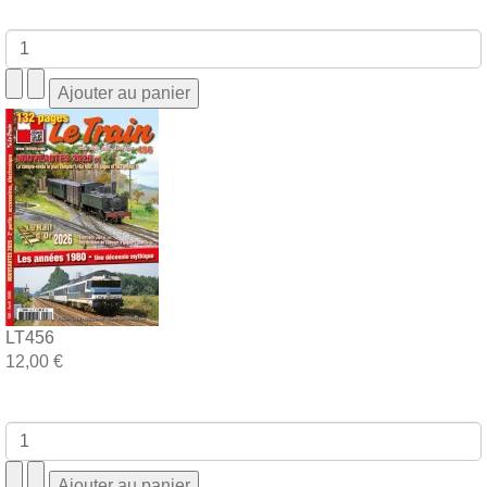
LT456
12,00 €