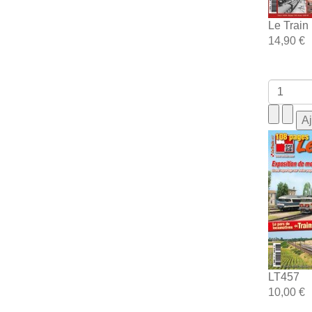
Le Train
14,90 €
LT457
10,00 €