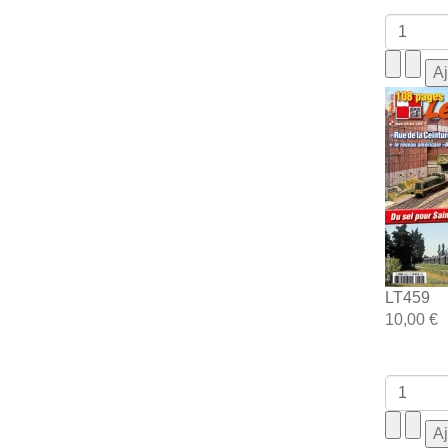
LT459
10,00 €