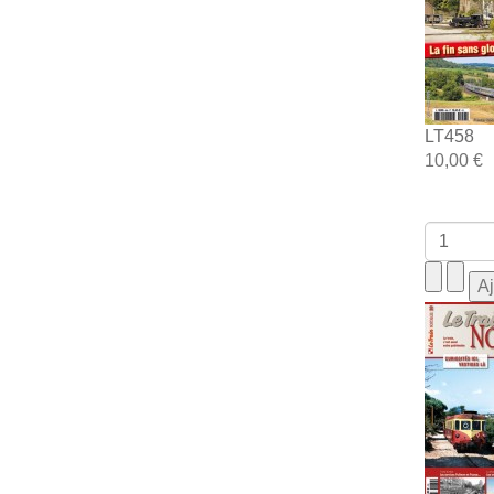
LT458
10,00 €