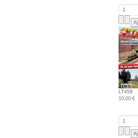
LT459
10,00 €