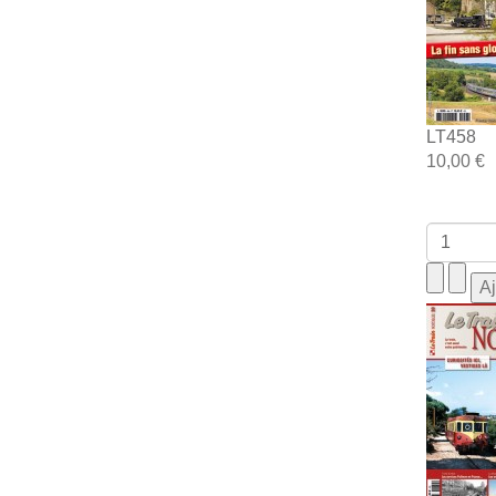
LT458
10,00 €