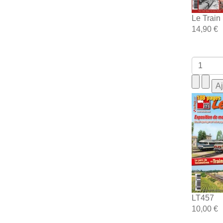
Le Train
14,90 €
LT457
10,00 €