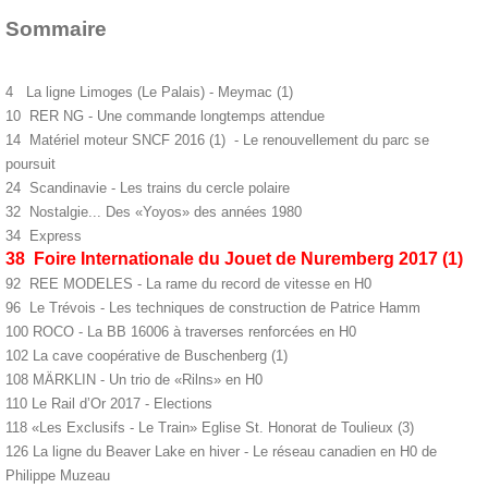
Sommaire
4 La ligne Limoges (Le Palais) - Meymac (1)
10 RER NG - Une commande longtemps attendue
14 Matériel moteur SNCF 2016 (1) - Le renouvellement du parc se
poursuit
24 Scandinavie - Les trains du cercle polaire
32 Nostalgie... Des «Yoyos» des années 1980
34 Express
38 Foire Internationale du Jouet de Nuremberg 2017 (1)
92 REE MODELES - La rame du record de vitesse en H0
96 Le Trévois - Les techniques de construction de Patrice Hamm
100 ROCO - La BB 16006 à traverses renforcées en H0
102 La cave coopérative de Buschenberg (1)
108 MÄRKLIN - Un trio de «Rilns» en H0
110 Le Rail d’Or 2017 - Elections
118 «Les Exclusifs - Le Train» Eglise St. Honorat de Toulieux (3)
126 La ligne du Beaver Lake en hiver - Le réseau canadien en H0 de
Philippe Muzeau