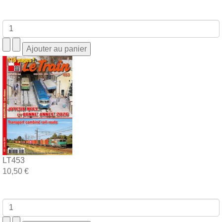
LT453
10,50 €