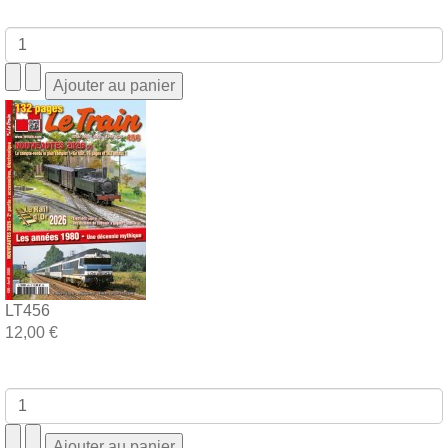
LT456
12,00 €