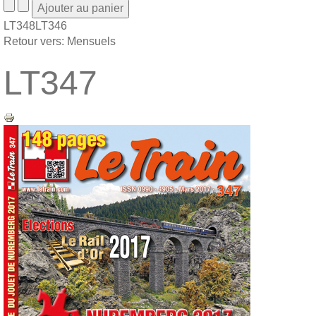
LT348
LT346
Retour vers: Mensuels
LT347