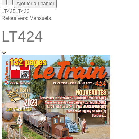
LT425
LT423
Retour vers: Mensuels
LT424