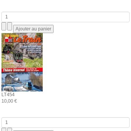
LT454
10,00 €