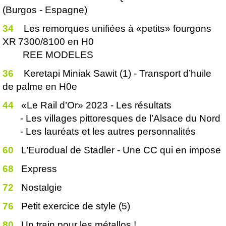
(Burgos - Espagne)
34
Les remorques unifiées à «petits» fourgons
XR 7300/8100 en H0
REE MODELES
36
Keretapi Miniak Sawit (1) - Transport d’huile
de palme en H0e
44
«Le Rail d’Or» 2023 - Les résultats
- Les villages pittoresques de l’Alsace du Nord
- Les lauréats et les autres personnalités
60
L’Eurodual de Stadler - Une CC qui en impose
68
Express
72
Nostalgie
76
Petit exercice de style (5)
80
Un train pour les métallos !