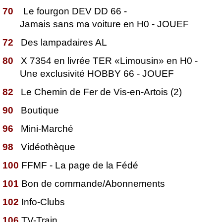
70
Le fourgon DEV DD 66 -
Jamais sans ma voiture en H0 - JOUEF
72
Des lampadaires AL
80
X 7354 en livrée TER «Limousin» en H0 -
Une exclusivité HOBBY 66 - JOUEF
82
Le Chemin de Fer de Vis-en-Artois (2)
90
Boutique
96
Mini-Marché
98
Vidéothèque
100
FFMF - La page de la Fédé
101
Bon de commande/Abonnements
102
Info-Clubs
106
TV-Train