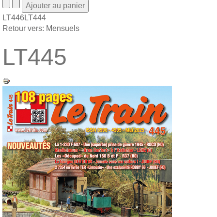
LT446
LT444
Retour vers: Mensuels
LT445