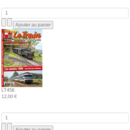
LT456
12,00 €