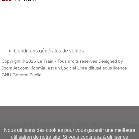
Conditions générales de ventes
Copyright © 2026 Le Train - Tous droits réservés Designed by
JoomlArt.com
.
Joomla!
est un Logiciel Libre diffusé sous licence
GNU General Public
Bootstrap
is a front-end framework of Twitter, Inc. Code licensed
under
MIT License.
Nous utilisons des cookies pour vous garantir une meilleure
Font Awesome
font licensed under
SIL OFL 1.1
.
utilisation de notre site. Si vous continuez à utiliser ce