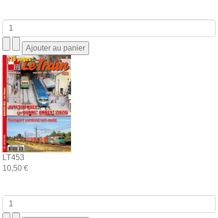
LT453
10,50 €