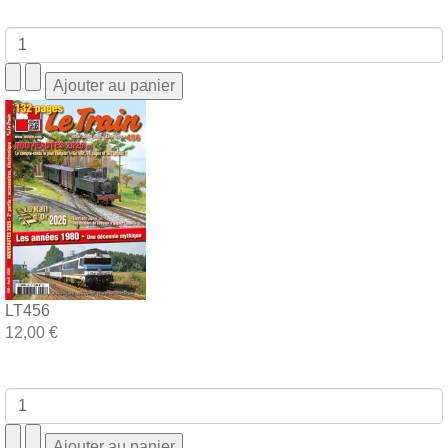
LT456
12,00 €