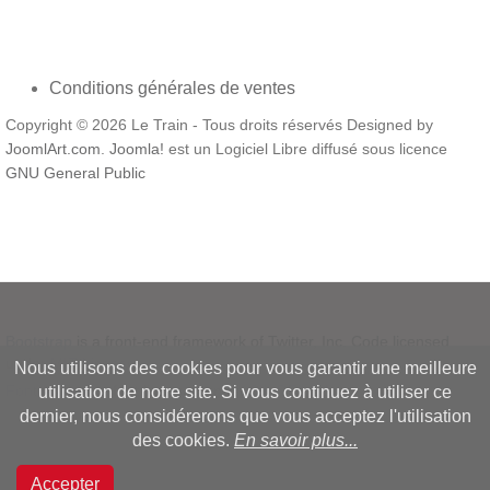
Conditions générales de ventes
Copyright © 2026 Le Train - Tous droits réservés Designed by
JoomlArt.com
.
Joomla!
est un Logiciel Libre diffusé sous licence
GNU General Public
Bootstrap
is a front-end framework of Twitter, Inc. Code licensed
under
MIT License.
Nous utilisons des cookies pour vous garantir une meilleure
Font Awesome
font licensed under
SIL OFL 1.1
.
utilisation de notre site. Si vous continuez à utiliser ce
dernier, nous considérerons que vous acceptez l'utilisation
des cookies.
En savoir plus...
Accepter