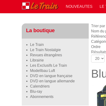
NOUVEAUTES
LE
Trier par
La boutique
Nom du pr
Référen
Catégori
Le Train
Ordre
Le Train Nostalgie
Résultats
Revues étrangères
Librairie
Les Exclusifs Le Train
Bl
Modellbau Luft
DVD en langue française
DVD en langue allemande
Calendriers
Blu-ray
Abonnements