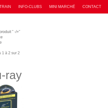
 TRAIN
INFO-CLUBS
MINI MARCHÉ
CONTACT
oduit " -/+"
ce
e
 1 à 2 sur 2
u-ray