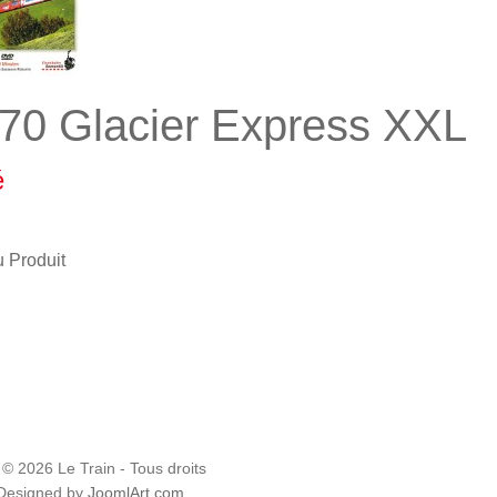
70 Glacier Express XXL
é
u Produit
 © 2026 Le Train - Tous droits
 Designed by
JoomlArt.com
.