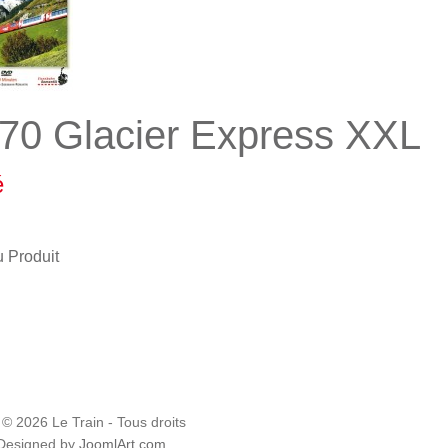
70 Glacier Express XXL
é
u Produit
 © 2026 Le Train - Tous droits
 Designed by
JoomlArt.com
.