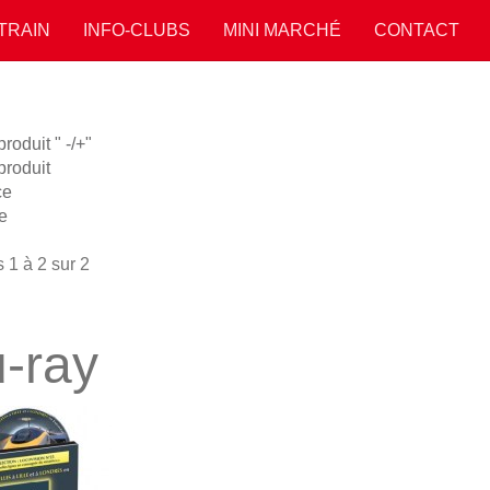
 TRAIN
INFO-CLUBS
MINI MARCHÉ
CONTACT
oduit " -/+"
roduit
ce
e
 1 à 2 sur 2
u-ray