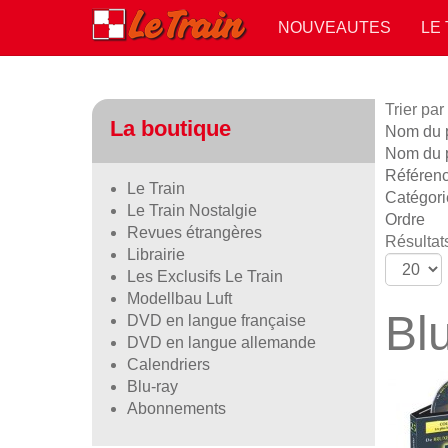
NOUVEAUTES
LE
Trier par
La boutique
Nom du pr
Nom du p
Référen
Le Train
Catégori
Le Train Nostalgie
Ordre
Revues étrangères
Résultats
Librairie
Les Exclusifs Le Train
Modellbau Luft
Bl
DVD en langue française
DVD en langue allemande
Calendriers
Blu-ray
Abonnements