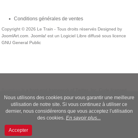
Conditions générales de ventes
Copyright © 2026 Le Train - Tous droits réservés Designed by
JoomlArt.com
.
Joomla!
est un Logiciel Libre diffusé sous licence
GNU General Public
Bootstrap
is a front-end framework of Twitter, Inc. Code licensed
under
MIT License.
Nous utilisons des cookies pour vous garantir une meilleure
Font Awesome
font licensed under
SIL OFL 1.1
.
utilisation de notre site. Si vous continuez à utiliser ce
dernier, nous considérerons que vous acceptez l'utilisation
des cookies.
En savoir plus...
Accepter