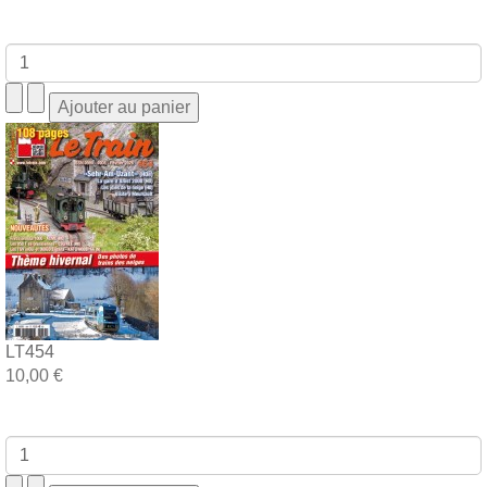
LT454
10,00 €