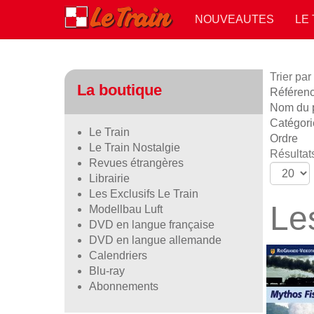
NOUVEAUTES
LE
Trier par
La boutique
Référence
Nom du p
Catégori
Le Train
Ordre
Le Train Nostalgie
Résultats
Revues étrangères
Librairie
Les Exclusifs Le Train
Le
Modellbau Luft
DVD en langue française
DVD en langue allemande
Calendriers
Blu-ray
Abonnements