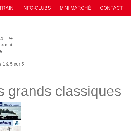
 TRAIN
INFO-CLUBS
MINI MARCHÉ
CONTACT
 " -/+"
roduit
e
 1 à 5 sur 5
s grands classiques