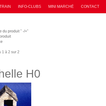
 TRAIN
INFO-CLUBS
MINI MARCHÉ
CONTACT
 du produit " -/+"
roduit
ce
 1 à 2 sur 2
helle H0