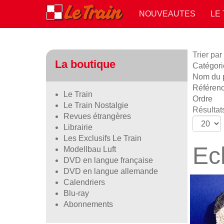
NOUVEAUTES
LE
Trier par
La boutique
Catégorie
Nom du p
Référen
Le Train
Ordre
Le Train Nostalgie
Résultats
Revues étrangères
Librairie
Les Exclusifs Le Train
Ec
Modellbau Luft
DVD en langue française
DVD en langue allemande
Calendriers
Blu-ray
Abonnements