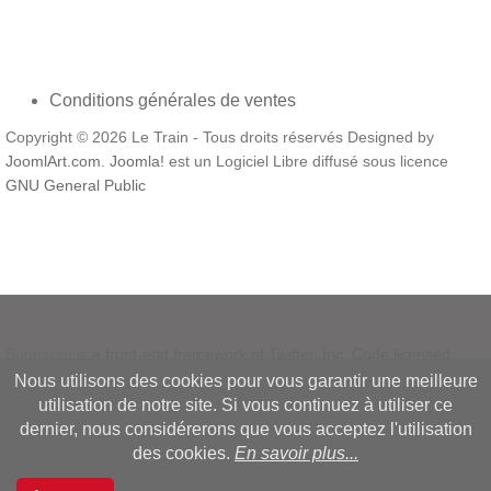
Conditions générales de ventes
Copyright © 2026 Le Train - Tous droits réservés Designed by
JoomlArt.com
.
Joomla!
est un Logiciel Libre diffusé sous licence
GNU General Public
Bootstrap
is a front-end framework of Twitter, Inc. Code licensed
under
MIT License.
Nous utilisons des cookies pour vous garantir une meilleure
Font Awesome
font licensed under
SIL OFL 1.1
.
utilisation de notre site. Si vous continuez à utiliser ce
dernier, nous considérerons que vous acceptez l'utilisation
des cookies.
En savoir plus...