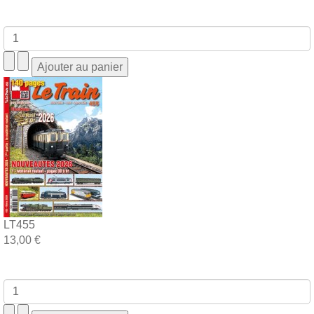
LT455
13,00 €