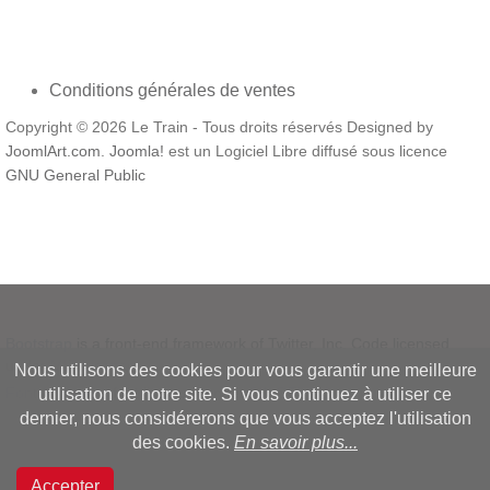
Conditions générales de ventes
Copyright © 2026 Le Train - Tous droits réservés Designed by
JoomlArt.com
.
Joomla!
est un Logiciel Libre diffusé sous licence
GNU General Public
Bootstrap
is a front-end framework of Twitter, Inc. Code licensed
under
MIT License.
Nous utilisons des cookies pour vous garantir une meilleure
Font Awesome
font licensed under
SIL OFL 1.1
.
utilisation de notre site. Si vous continuez à utiliser ce
dernier, nous considérerons que vous acceptez l'utilisation
des cookies.
En savoir plus...
Accepter