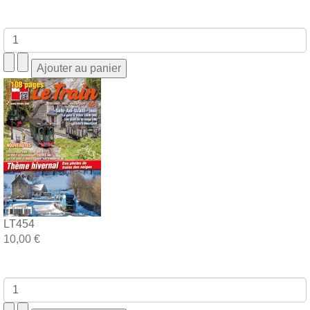
LT454
10,00 €